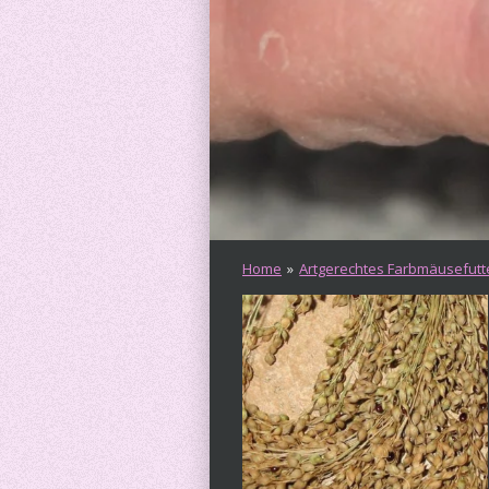
Home
»
Artgerechtes Farbmäusefutt