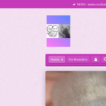
NEWS : www.rundum
Zum
Hauptinhalt
springen
Home
For Breeders