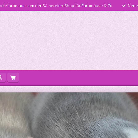
diefarbmaus.com der Sämereien-Shop für Farbmäuse & Co.
Neue