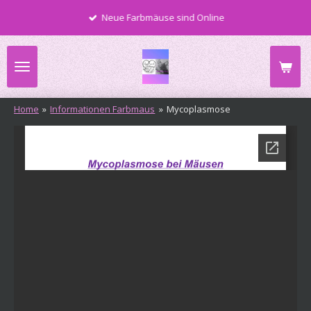
Zum
Neue Farbmäuse sind Online
Hauptinhalt
springen
Home
»
Informationen Farbmaus
»
Mycoplasmose