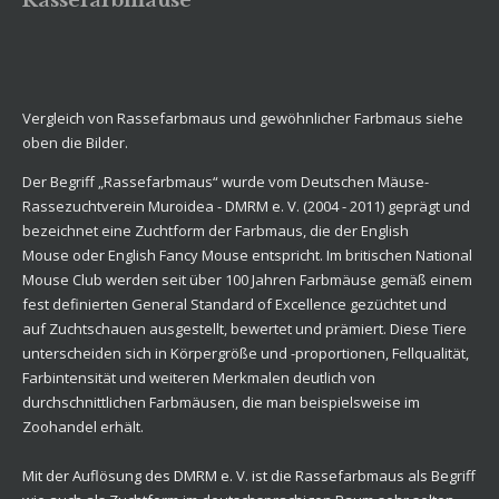
Rassefarbmäuse
Vergleich von Rassefarbmaus und gewöhnlicher Farbmaus siehe
oben die Bilder.
Der Begriff „Rassefarbmaus“ wurde vom
Deutschen
Mäuse-
Rassezuchtverein Muroidea - DMRM e. V.
(2004 - 2011) geprägt und
bezeichnet eine Zuchtform der Farbmaus, die der English
Mouse oder
English Fancy Mouse
entspricht. Im britischen
National
Mouse Club
werden seit über 100 Jahren Farbmäuse gemäß einem
fest definierten
General Standard of Excellence gezüchtet und
auf Zuchtschauen ausgestellt, bewertet und prämiert. Diese Tiere
unterscheiden sich in Körpergröße und -proportionen, Fellqualität,
Farbintensität und weiteren Merkmalen deutlich von
durchschnittlichen Farbmäusen, die man beispielsweise im
Zoohandel erhält.
Mit der Auflösung des
DMRM e. V.
ist die Rassefarbmaus als Begriff