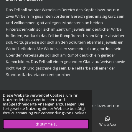
Das Fell soll bei vier Wirbeln im Bereich des Kopfes bzw. bei nur
zwei Wirbeln im gesamten vorderen Bereich gleichmäßig kurz sein
und vollkommen glatt anliegen. Mindestens an beiden
Hinterschenkeln soll sich im Zentrum jeweils ein deutlicher Wirbel
befinden, wodurch das Fell im Rumpfbereich vom Körper abstehen
soll. Vorzugsweise soll sich an den Schultern ebenfalls jeweils ein
Wirbel befinden. Alle Wirbel sollen symmetrisch angeordnet sein.
Über der Wirbelsäule soll sich am Rumpf deutlich ein gerader
Kamm bilden. Das Fell soll einen gesunden Glanz aufweisen sowie
dicht, weich und geschmeidig sein. Die Fellfarbe soll einer der
Standardfarbvarianten entsprechen.
Diese Website verwendet Cookies, um Ihr
Satin-Shorthair-Rosette
Nutzererlebnis zu verbessern und
maßgeschneiderte Anzeigen anzuzeigen. Die
Das Fell soll bei vier Wirbeln im Bereich des Kopfes bzw. bei nur
fortgesetzte Nutzung dieser Website bestätigt
zwei Wirbeln im gesamten vorderen Bereich gleichmäßig kurz sein
Ihre Zustimmung zur Verwendung von Cookies.
und vollkommen glatt anliegen. Mindestens an beiden
Ich stimme zu
E-Mail
Karte
WhatsApp
Hinterschenkeln soll sich im Zentrum jeweils ein deutlicher Wirbel
befinden, wodurch das Fell im Rumpfbereich vom Körper abstehen