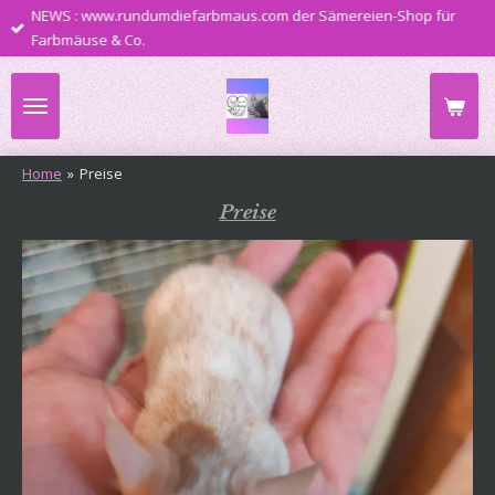
NEWS : www.rundumdiefarbmaus.com der Sämereien-Shop für
Zum
Farbmäuse & Co.
Hauptinhalt
springen
Home
»
Preise
Preise