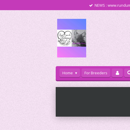
NEWS : www.rundum
Zum
Hauptinhalt
springen
Home
For Breeders