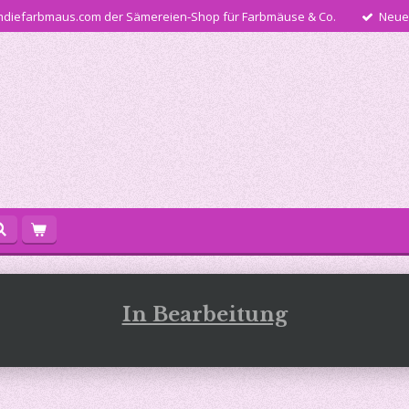
diefarbmaus.com der Sämereien-Shop für Farbmäuse & Co.
Neue
In Bearbeitung