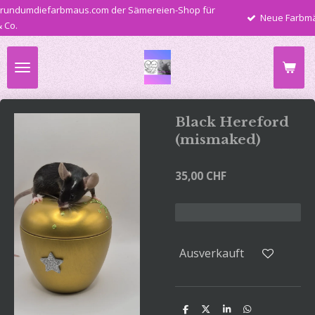
rundumdiefarbmaus.com der Sämereien-Shop für
Zum
Neue Farbmä
 Co.
Hauptinhalt
springen
Black Hereford
(mismaked)
35,00 CHF
Ausverkauft
T
T
T
T