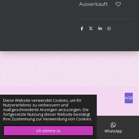
Ausverkauft
T
T
T
T
e
e
e
e
i
i
i
i
l
l
l
l
e
e
e
e
n
n
n
n
AGB
Diese Website verwendet Cookies, um Ihr
Nutzererlebnis zu verbessern und
© 2022 - 2026 Clan of Color Mouse
maßgeschneiderte Anzeigen anzuzeigen. Die
fortgesetzte Nutzung dieser Website bestätigt
Ihre Zustimmung zur Verwendung von Cookies.
Ich stimme zu
E-Mail
Karte
WhatsApp